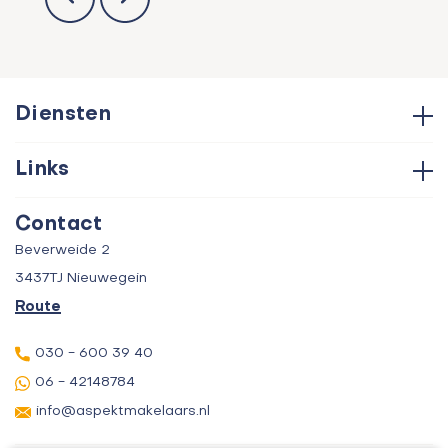
Diensten
Hypotheken
Links
Aankoop
Contact
Verkoop
Contact
Over ons
Taxatie
Beverweide 2
Verhuur
3437TJ Nieuwegein
Route
030 - 600 39 40
06 - 42148784
info@aspektmakelaars.nl