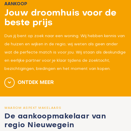
AANKOOP
Jouw droomhuis voor de
beste prijs
Dus jij bent op zoek naar een woning. Wij hebben kennis van
de huizen en wijken in de regio; wij weten als geen ander
wat de perfecte match is voor jou. Wij staan als deskundige
en eerlijke partner voor je klaar tijdens de zoektocht,
bezichtigingen, biedingen en het moment van kopen.
ONTDEK MEER
WAAROM ASPEKT MAKELAARS
De aankoopmakelaar van
regio Nieuwegein