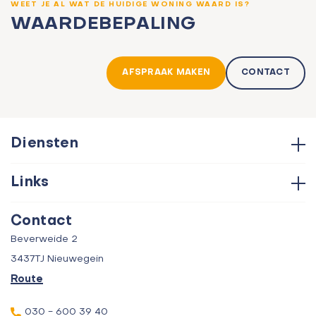
WEET JE AL WAT DE HUIDIGE WONING WAARD IS?
WAARDEBEPALING
AFSPRAAK MAKEN
CONTACT
Diensten
Hypotheken
Links
Aankoop
Contact
Verkoop
Contact
Over ons
Taxatie
Beverweide 2
Verhuur
3437TJ Nieuwegein
Route
030 - 600 39 40