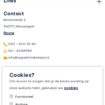
Links
Aankoop
Contact
Verkoop
Contact
Over ons
Taxatie
Beverweide 2
Verhuur
3437TJ Nieuwegein
Route
030 - 600 39 40
06 - 42148784
info@aspektmakelaars.nl
Cookies?
Om ervoor te zorgen dat je de beste ervaring op
cookies
onze website hebt, gebruiken we
.
© 2026 ASPEKT MAKELAARS
Functioneel
KVK: 30156295
Analyse