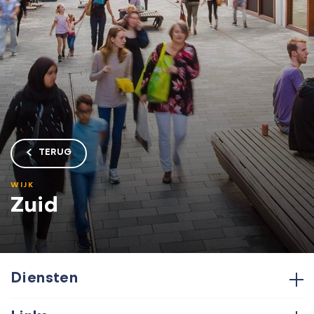
TERUG
WIJK
Zuid
Diensten
Hypotheken