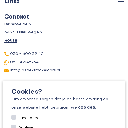
Links
Aankoop
Contact
Verkoop
Contact
Over ons
Taxatie
Beverweide 2
Verhuur
3437TJ Nieuwegein
Route
030 - 600 39 40
06 - 42148784
info@aspektmakelaars.nl
Cookies?
Om ervoor te zorgen dat je de beste ervaring op
cookies
onze website hebt, gebruiken we
.
© 2026 ASPEKT MAKELAARS
Functioneel
KVK: 30156295
Analyse