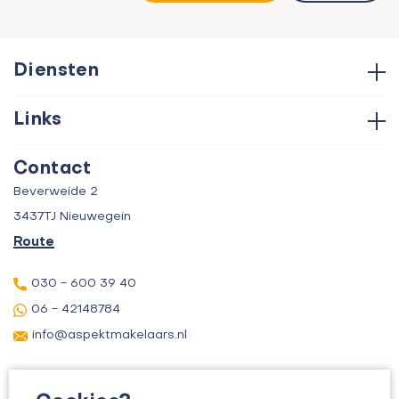
Diensten
Hypotheken
Links
Aankoop
Contact
Verkoop
Contact
Over ons
Taxatie
Beverweide 2
Verhuur
3437TJ Nieuwegein
Route
030 - 600 39 40
06 - 42148784
info@aspektmakelaars.nl