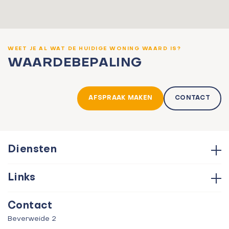
WEET JE AL WAT DE HUIDIGE WONING WAARD IS?
WAARDEBEPALING
AFSPRAAK MAKEN
CONTACT
Diensten
Hypotheken
Links
Aankoop
Contact
Verkoop
Contact
Over ons
Taxatie
Beverweide 2
Verhuur