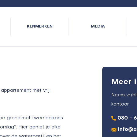
KENMERKEN
MEDIA
Meer i
 appartement met vrij
Neem vrijb
kantoor
ne grond met twee balkons
030 - 
rslag”. Hier geniet je elke
info@a
 over de waterpartij en het