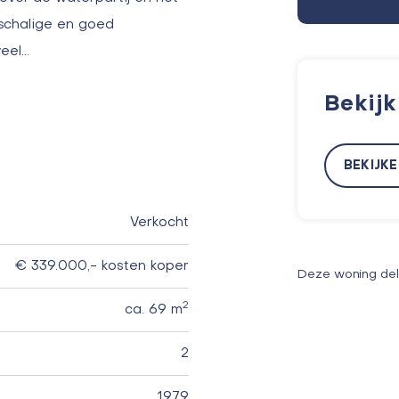
inschalige en goed
eel…
Bekij
BEKIJK
Verkocht
€ 339.000,- kosten koper
Deze woning de
2
ca. 69 m
2
1979