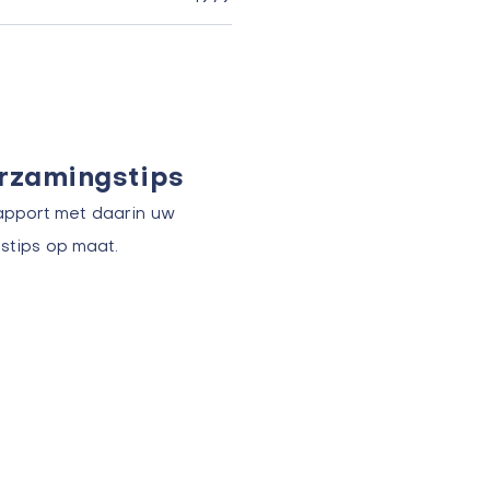
urzamingstips
apport met daarin uw
stips op maat.