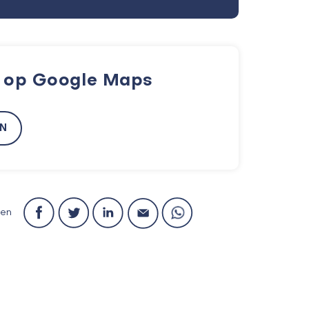
k op Google Maps
EN
len