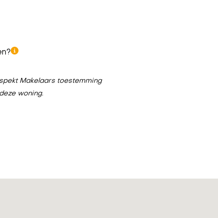
en?
n Aspekt Makelaars toestemming
 deze woning.