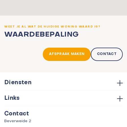
WEET JE AL WAT DE HUIDIGE WONING WAARD IS?
WAARDEBEPALING
AFSPRAAK MAKEN
CONTACT
Diensten
Hypotheken
Links
Aankoop
Contact
Verkoop
Contact
Over ons
Taxatie
Beverweide 2
Verhuur