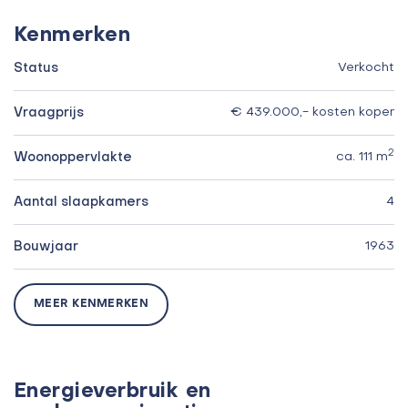
Kenmerken
Status
Verkocht
Vraagprijs
€ 439.000,- kosten koper
2
Woonoppervlakte
ca. 111 m
Aantal slaapkamers
4
Bouwjaar
1963
MEER KENMERKEN
Energieverbruik en