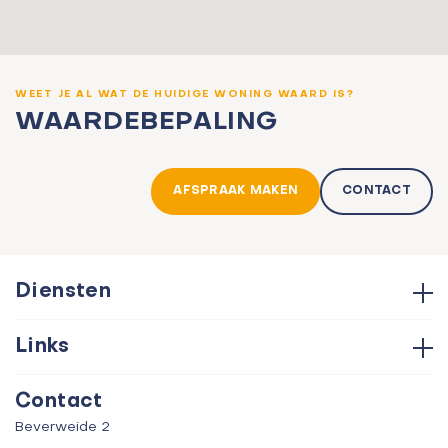
WEET JE AL WAT DE HUIDIGE WONING WAARD IS?
WAARDEBEPALING
AFSPRAAK MAKEN
CONTACT
Diensten
Hypotheken
Links
Aankoop
Contact
Verkoop
Contact
Over ons
Taxatie
Beverweide 2
Verhuur