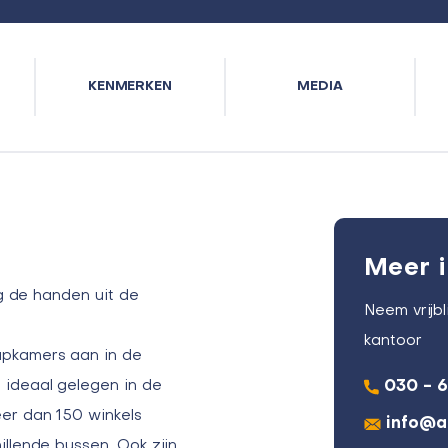
KENMERKEN
MEDIA
Meer i
ag de handen uit de
Neem vrijb
kantoor
apkamers aan in de
 ideaal gelegen in de
030 - 
er dan 150 winkels
info@a
illende bussen. Ook zijn