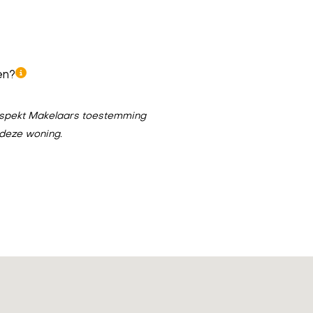
en?
n Aspekt Makelaars toestemming
 deze woning.