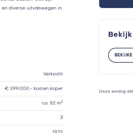
n en diverse uitvalswegen in
Bekij
BEKIJK
Verkocht
€ 299.000,- kosten koper
Deze woning de
2
ca. 82 m
3
1975