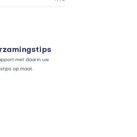
urzamingstips
apport met daarin uw
stips op maat.