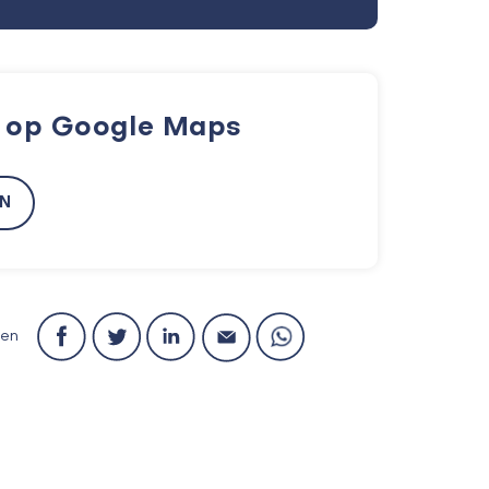
k op Google Maps
EN
len