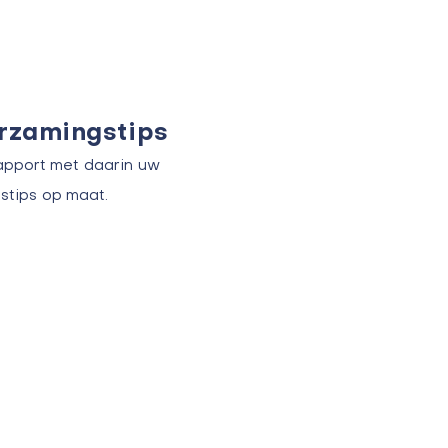
urzamingstips
apport met daarin uw
stips op maat.