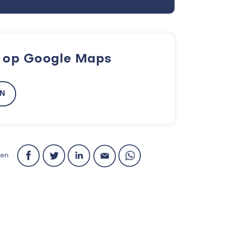
k op Google Maps
EN
len