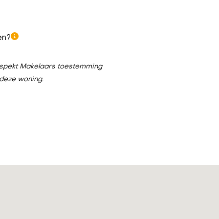
en?
n Aspekt Makelaars toestemming
 deze woning.