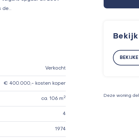
s de…
Bekij
BEKIJK
Verkocht
€ 400.000,- kosten koper
Deze woning de
2
ca. 106 m
4
1974