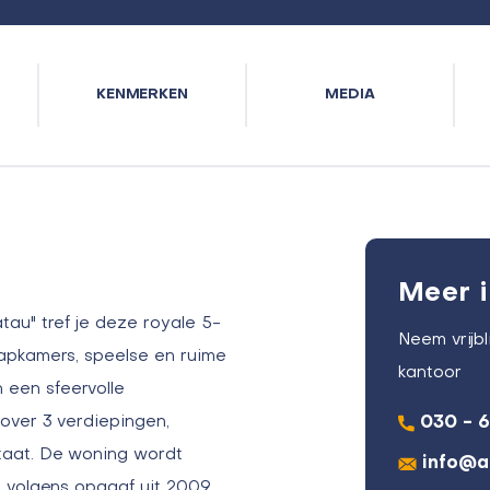
KENMERKEN
MEDIA
Meer i
au" tref je deze royale 5-
Neem vrijb
apkamers, speelse en ruime
kantoor
een sfeervolle
over 3 verdiepingen,
030 - 
taat. De woning wordt
info@a
l volgens opgaaf uit 2009