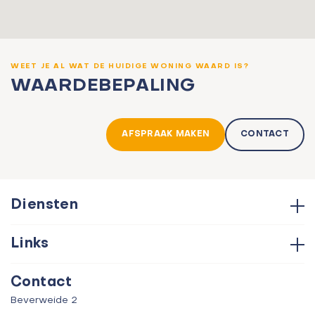
WEET JE AL WAT DE HUIDIGE WONING WAARD IS?
WAARDEBEPALING
AFSPRAAK MAKEN
CONTACT
Diensten
Hypotheken
Links
Aankoop
Contact
Verkoop
Contact
Over ons
Taxatie
Beverweide 2
Verhuur