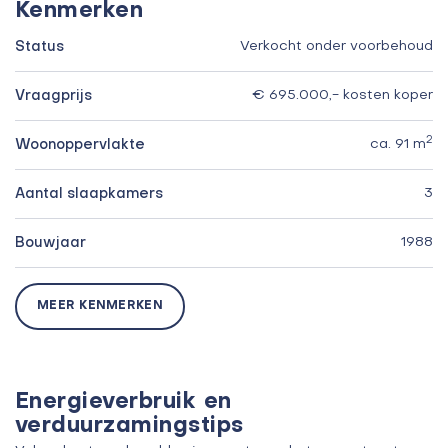
Kenmerken
Status
Verkocht onder voorbehoud
Vraagprijs
€ 695.000,- kosten koper
2
Woonoppervlakte
ca. 91 m
Aantal slaapkamers
3
Bouwjaar
1988
MEER KENMERKEN
Energieverbruik en
verduurzamingstips