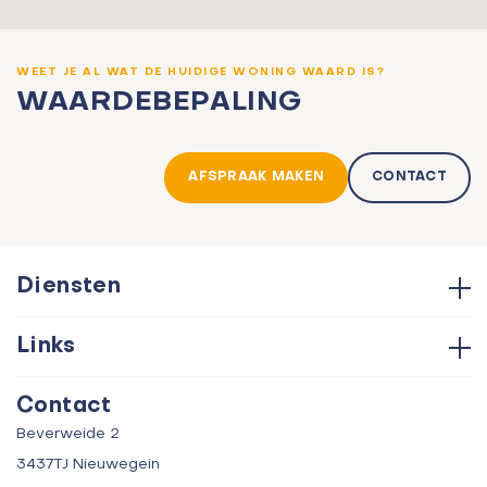
WEET JE AL WAT DE HUIDIGE WONING WAARD IS?
WAARDEBEPALING
AFSPRAAK MAKEN
CONTACT
Diensten
Hypotheken
Links
Aankoop
Contact
Verkoop
Contact
Over ons
Taxatie
Beverweide 2
Verhuur
3437TJ Nieuwegein