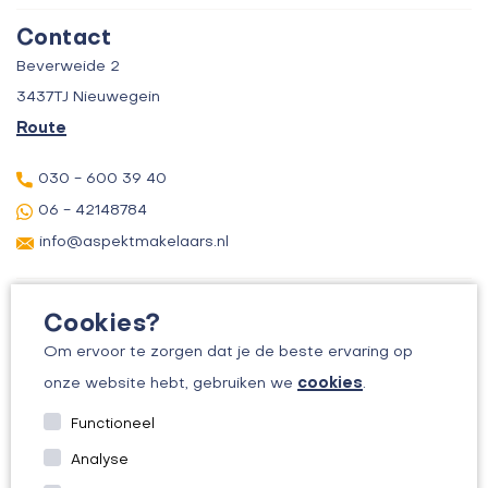
Contact
Verkoop
Contact
Over ons
Taxatie
Beverweide 2
Verhuur
3437TJ Nieuwegein
Route
030 - 600 39 40
06 - 42148784
info@aspektmakelaars.nl
Cookies?
Om ervoor te zorgen dat je de beste ervaring op
cookies
onze website hebt, gebruiken we
.
© 2026 ASPEKT MAKELAARS
Functioneel
KVK: 30156295
Analyse
ALGEMENE VOORWAARDEN