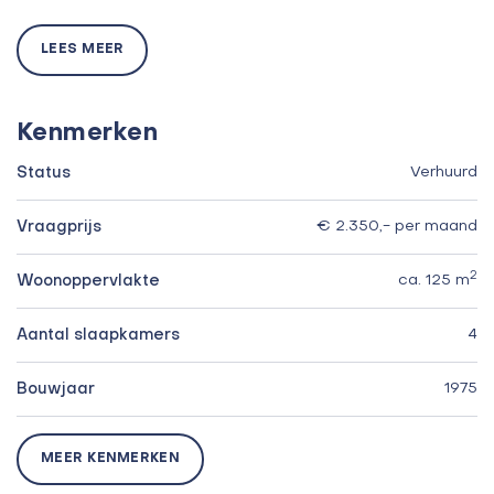
LEES MEER
Kenmerken
Status
Verhuurd
Vraagprijs
€ 2.350,- per maand
2
Woonoppervlakte
ca. 125 m
Aantal slaapkamers
4
Bouwjaar
1975
MEER KENMERKEN