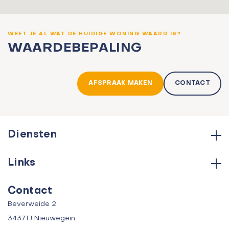
WEET JE AL WAT DE HUIDIGE WONING WAARD IS?
WAARDEBEPALING
AFSPRAAK MAKEN
CONTACT
Diensten
Hypotheken
Links
Aankoop
Contact
Verkoop
Contact
Over ons
Taxatie
Beverweide 2
Verhuur
3437TJ Nieuwegein