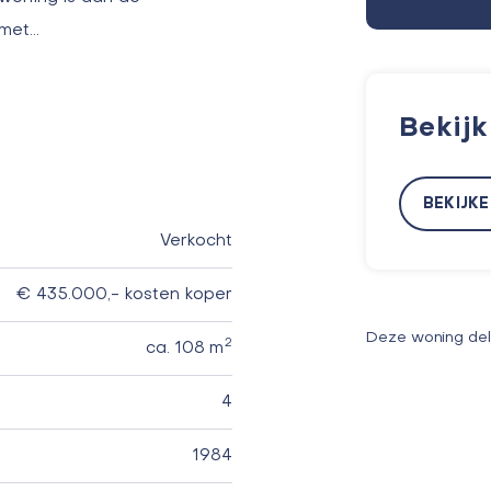
 met…
Bekij
BEKIJK
Verkocht
€ 435.000,- kosten koper
Deze woning de
2
ca. 108 m
4
1984