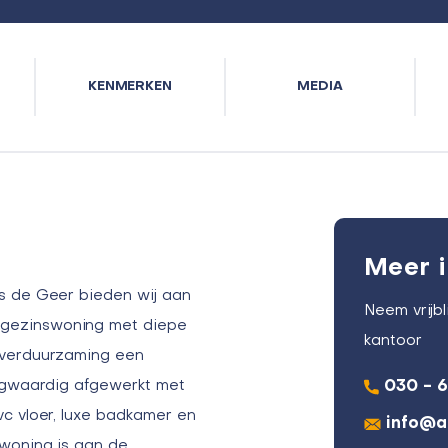
KENMERKEN
MEDIA
Meer i
s de Geer bieden wij aan
Neem vrijb
gezinswoning met diepe
kantoor
 verduurzaming een
oogwaardig afgewerkt met
030 - 
c vloer, luxe badkamer en
info@a
woning is aan de