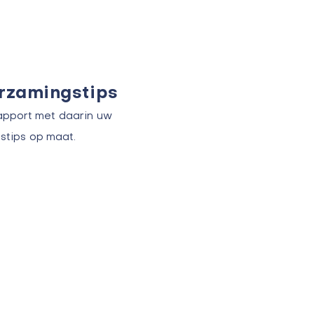
urzamingstips
apport met daarin uw
stips op maat.