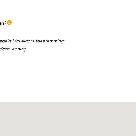
en?
n Aspekt Makelaars toestemming
 deze woning.