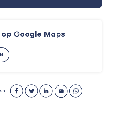
k op Google Maps
EN
len