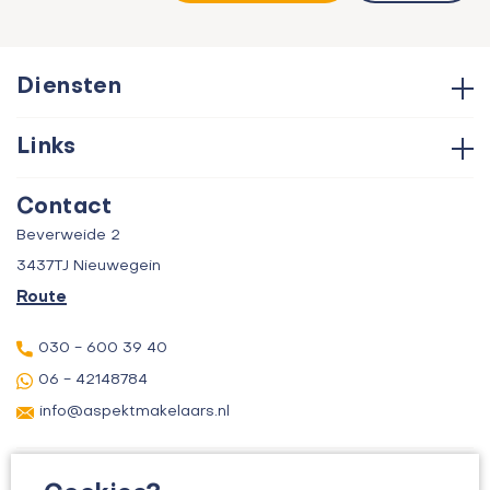
Diensten
Hypotheken
Links
Aankoop
Contact
Verkoop
Contact
Over ons
Taxatie
Beverweide 2
Verhuur
3437TJ Nieuwegein
Route
030 - 600 39 40
06 - 42148784
info@aspektmakelaars.nl