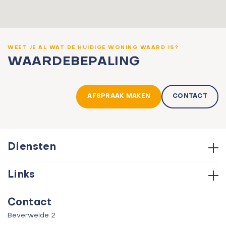
WEET JE AL WAT DE HUIDIGE WONING WAARD IS?
WAARDEBEPALING
AFSPRAAK MAKEN
CONTACT
Diensten
Hypotheken
Links
Aankoop
Contact
Verkoop
Contact
Over ons
Taxatie
Beverweide 2
Verhuur