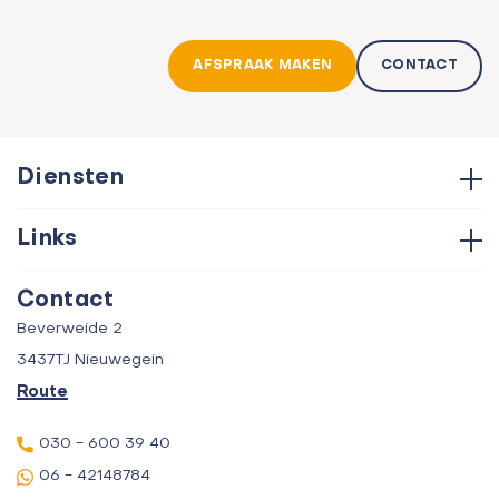
AFSPRAAK MAKEN
CONTACT
Diensten
Hypotheken
Links
Aankoop
Contact
Verkoop
Contact
Over ons
Taxatie
Beverweide 2
Verhuur
3437TJ Nieuwegein
Route
030 - 600 39 40
06 - 42148784