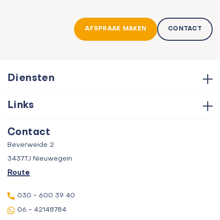
AFSPRAAK MAKEN
CONTACT
Diensten
Hypotheken
Links
Aankoop
Contact
Verkoop
Contact
Over ons
Taxatie
Beverweide 2
Verhuur
3437TJ Nieuwegein
Route
030 - 600 39 40
06 - 42148784