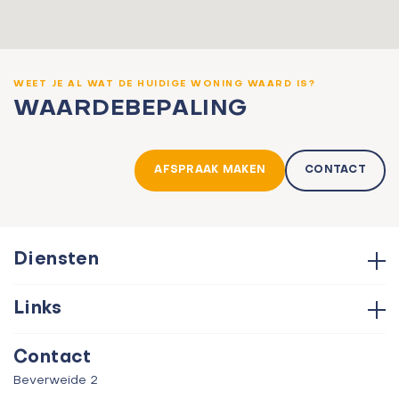
WEET JE AL WAT DE HUIDIGE WONING WAARD IS?
WAARDEBEPALING
AFSPRAAK MAKEN
CONTACT
Diensten
Hypotheken
Links
Aankoop
Contact
Verkoop
Contact
Over ons
Taxatie
Beverweide 2
Verhuur