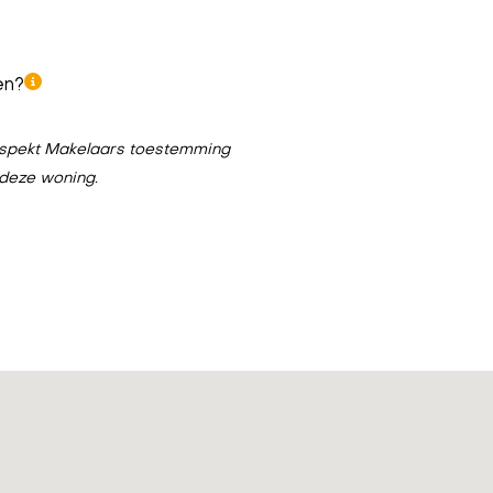
en?
n Aspekt Makelaars toestemming
 deze woning.