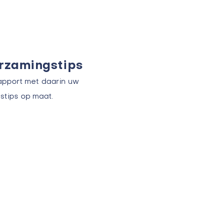
urzamingstips
apport met daarin uw
stips op maat.