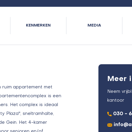
KENMERKEN
MEDIA
Meer i
en ruim appartement met
Neem vrijb
ppartementencomplex is een
kantoor
rs. Het complex is ideaal
y Plaza'', sneltramhalte,
030 - 
ude Gein. Het 4-kamer
info@a
 voor senioren en/of