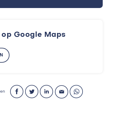
k op Google Maps
EN
len