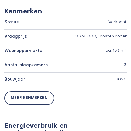
Kenmerken
Status
Verkocht
Vraagprijs
€ 735.000,- kosten koper
2
Woonoppervlakte
ca. 133 m
Aantal slaapkamers
3
Bouwjaar
2020
MEER KENMERKEN
Energieverbruik en