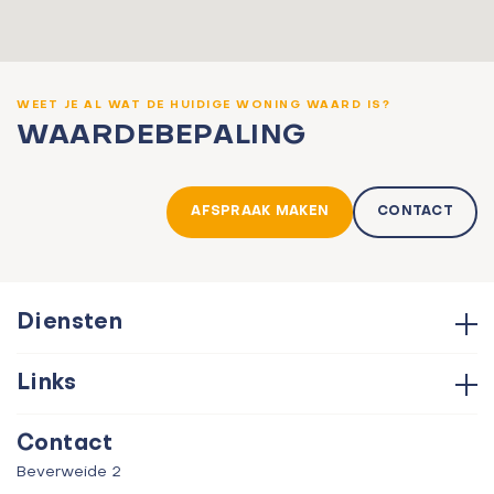
WEET JE AL WAT DE HUIDIGE WONING WAARD IS?
WAARDEBEPALING
AFSPRAAK MAKEN
CONTACT
Diensten
Hypotheken
Links
Aankoop
Contact
Verkoop
Contact
Over ons
Taxatie
Beverweide 2
Verhuur