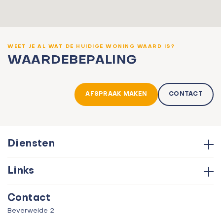
WEET JE AL WAT DE HUIDIGE WONING WAARD IS?
WAARDEBEPALING
AFSPRAAK MAKEN
CONTACT
Diensten
Hypotheken
Links
Aankoop
Contact
Verkoop
Contact
Over ons
Taxatie
Beverweide 2
Verhuur