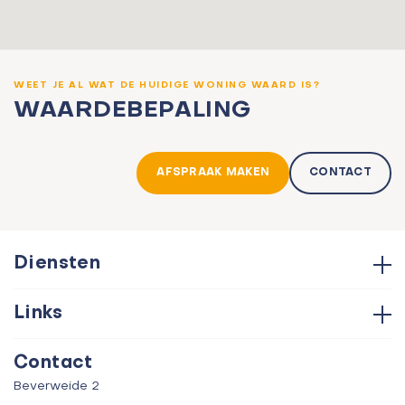
WEET JE AL WAT DE HUIDIGE WONING WAARD IS?
WAARDEBEPALING
AFSPRAAK MAKEN
CONTACT
Diensten
Hypotheken
Links
Aankoop
Contact
Verkoop
Contact
Over ons
Taxatie
Beverweide 2
Verhuur