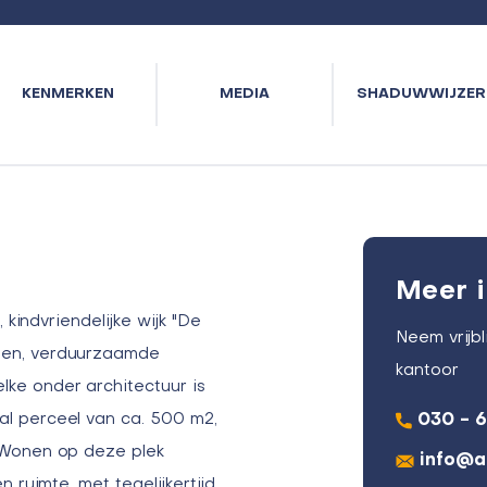
KENMERKEN
MEDIA
SHADUWWIJZER
Meer i
 kindvriendelijke wijk "De
Neem vrijb
den, verduurzaamde
kantoor
e onder architectuur is
l perceel van ca. 500 m2,
030 - 
 Wonen op deze plek
info@a
 ruimte, met tegelijkertijd