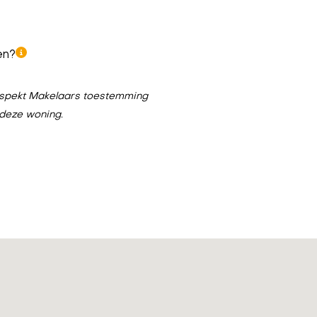
en?
n Aspekt Makelaars toestemming
 deze woning.