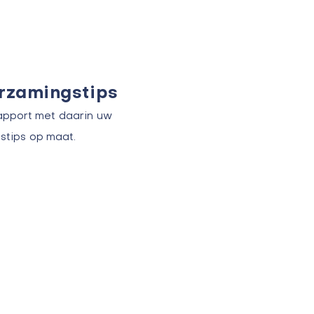
urzamingstips
apport met daarin uw
stips op maat.