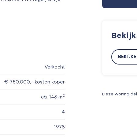
Bekij
BEKIJK
Verkocht
€ 750.000,- kosten koper
Deze woning de
2
ca. 148 m
4
1978