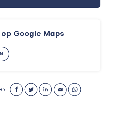
k op Google Maps
EN
len