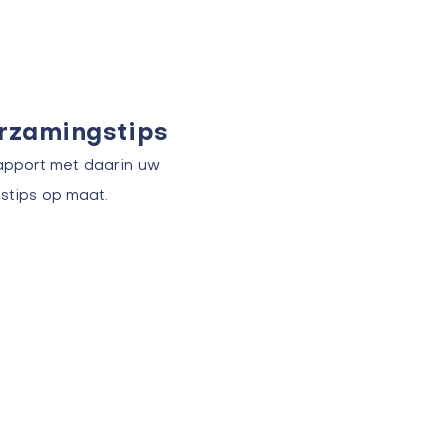
urzamingstips
apport met daarin uw
stips op maat.