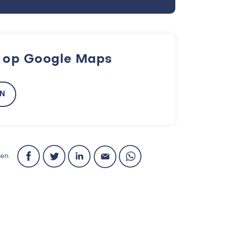
k op Google Maps
EN
len