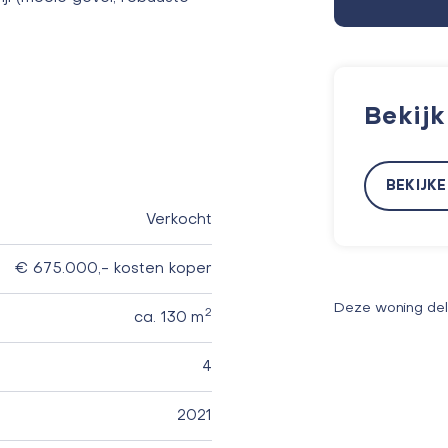
Bekij
BEKIJK
Verkocht
€ 675.000,- kosten koper
Deze woning de
2
ca. 130 m
4
2021