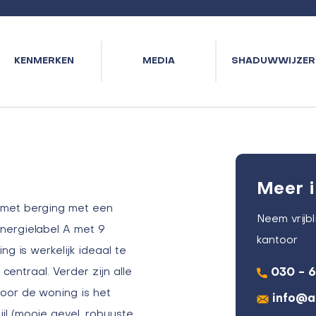
KENMERKEN
MEDIA
SHADUWWIJZER
Meer i
 met berging met een
Neem vrijb
nergielabel A met 9
kantoor
ng is werkelijk ideaal te
 centraal. Verder zijn alle
030 - 
voor de woning is het
info@a
jl (mooie gevel, robuuste