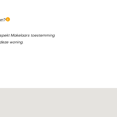
en?
n Aspekt Makelaars toestemming
 deze woning.