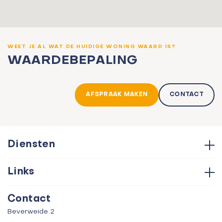
WEET JE AL WAT DE HUIDIGE WONING WAARD IS?
WAARDEBEPALING
AFSPRAAK MAKEN
CONTACT
Diensten
Hypotheken
Links
Aankoop
Contact
Verkoop
Contact
Over ons
Taxatie
Beverweide 2
Verhuur