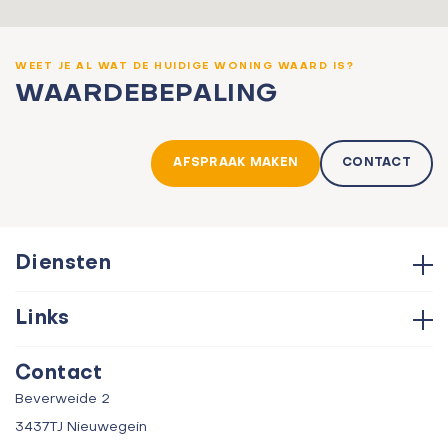
WEET JE AL WAT DE HUIDIGE WONING WAARD IS?
WAARDEBEPALING
AFSPRAAK MAKEN
CONTACT
Diensten
Hypotheken
Links
Aankoop
Contact
Verkoop
Contact
Over ons
Taxatie
Beverweide 2
Verhuur
3437TJ Nieuwegein