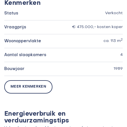
Kenmerken
Status
Verkocht
Vraagprijs
€ 475.000,- kosten koper
2
Woonoppervlakte
ca. 113 m
Aantal slaapkamers
4
Bouwjaar
1989
MEER KENMERKEN
Energieverbruik en
verduurzamingstips