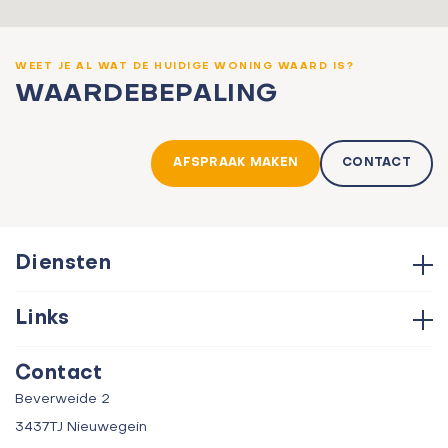
WEET JE AL WAT DE HUIDIGE WONING WAARD IS?
WAARDEBEPALING
AFSPRAAK MAKEN
CONTACT
Diensten
Hypotheken
Links
Aankoop
Contact
Verkoop
Contact
Over ons
Taxatie
Beverweide 2
Verhuur
3437TJ Nieuwegein