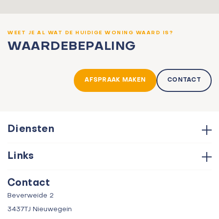
WEET JE AL WAT DE HUIDIGE WONING WAARD IS?
WAARDEBEPALING
AFSPRAAK MAKEN
CONTACT
Diensten
Hypotheken
Links
Aankoop
Contact
Verkoop
Contact
Over ons
Taxatie
Beverweide 2
Verhuur
3437TJ Nieuwegein