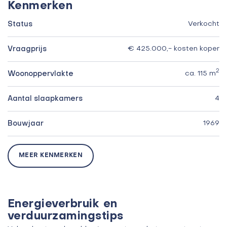
Kenmerken
Status
Verkocht
Vraagprijs
€ 425.000,- kosten koper
2
Woonoppervlakte
ca. 115 m
Aantal slaapkamers
4
Bouwjaar
1969
MEER KENMERKEN
Energieverbruik en
verduurzamingstips