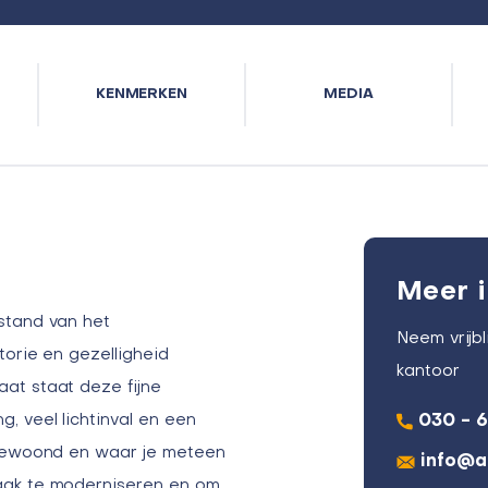
KENMERKEN
MEDIA
Meer i
stand van het
Neem vrijb
torie en gezelligheid
kantoor
at staat deze fijne
, veel lichtinval en een
030 - 
 bewoond en waar je meteen
info@a
aak te moderniseren en om