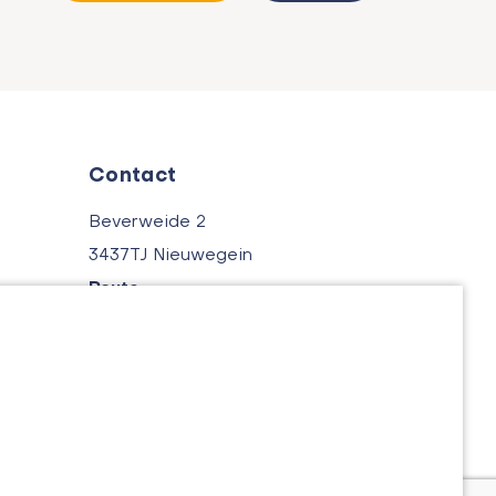
Contact
Beverweide 2
3437TJ Nieuwegein
Route
030 - 600 39 40
06 - 42148784
info@aspektmakelaars.nl