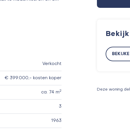
Bekij
BEKIJK
Verkocht
€ 399.000,- kosten koper
Deze woning de
2
ca. 74 m
3
1963