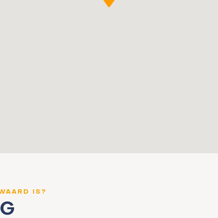
 WAARD IS?
NG