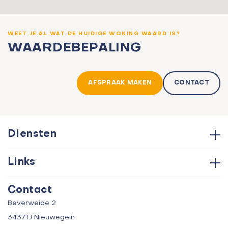
WEET JE AL WAT DE HUIDIGE WONING WAARD IS?
WAARDEBEPALING
AFSPRAAK MAKEN
CONTACT
Diensten
Hypotheken
Links
Aankoop
Contact
Verkoop
Contact
Over ons
Taxatie
Beverweide 2
Verhuur
3437TJ Nieuwegein