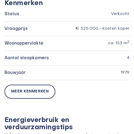
Kenmerken
Status
Verkocht
Vraagprijs
€ 525.000,- kosten koper
2
Woonoppervlakte
ca. 153 m
Aantal slaapkamers
4
Bouwjaar
1979
MEER KENMERKEN
Energieverbruik en
verduurzamingstips