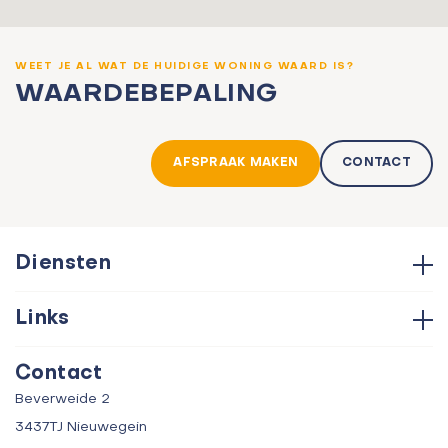
WEET JE AL WAT DE HUIDIGE WONING WAARD IS?
WAARDEBEPALING
AFSPRAAK MAKEN
CONTACT
Diensten
Hypotheken
Links
Aankoop
Contact
Verkoop
Contact
Over ons
Taxatie
Beverweide 2
Verhuur
3437TJ Nieuwegein