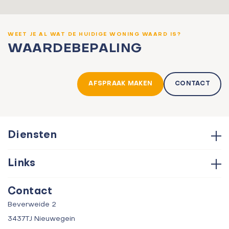
WEET JE AL WAT DE HUIDIGE WONING WAARD IS?
WAARDEBEPALING
AFSPRAAK MAKEN
CONTACT
Diensten
Hypotheken
Links
Aankoop
Contact
Verkoop
Contact
Over ons
Taxatie
Beverweide 2
Verhuur
3437TJ Nieuwegein