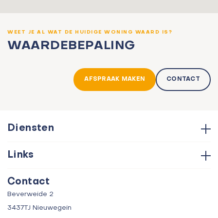
WEET JE AL WAT DE HUIDIGE WONING WAARD IS?
WAARDEBEPALING
AFSPRAAK MAKEN
CONTACT
Diensten
Hypotheken
Links
Aankoop
Contact
Verkoop
Contact
Over ons
Taxatie
Beverweide 2
Verhuur
3437TJ Nieuwegein