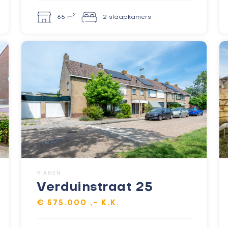
2
65 m
2 slaapkamers
VIANEN
Verduinstraat 25
€ 575.000 ,- K.K.