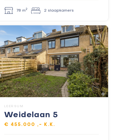
2
78 m
2 slaapkamers
LEERSUM
Weidelaan 5
€ 455.000 ,- K.K.