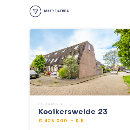
MEER
FILTERS
NIEUWEGEIN
Kooikersweide 23
€ 425.000 ,- K.K.