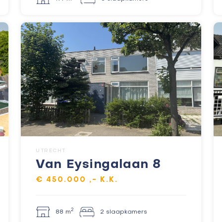
UTRECHT
Van Eysingalaan 8
€ 450.000 ,- K.K.
2
88 m
2 slaapkamers