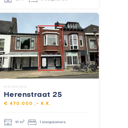
NIEUWEGEIN
Herenstraat 25
€ 470.000 ,- K.K.
2
91 m
1 slaapkamers