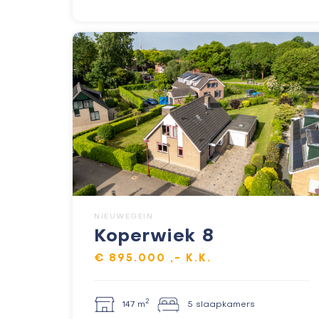
NIEUWEGEIN
Koperwiek 8
€ 895.000 ,- K.K.
2
147 m
5 slaapkamers