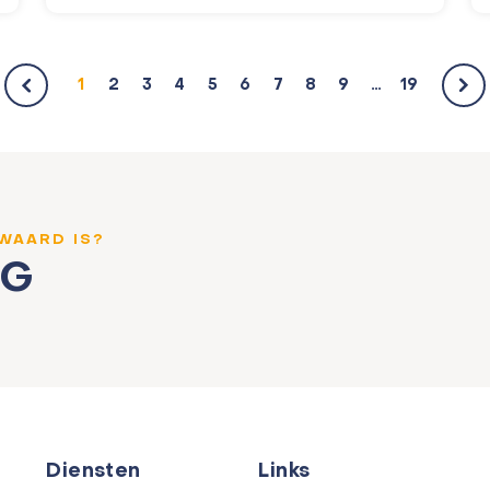
1
2
3
4
5
6
7
8
9
…
19
 WAARD IS?
NG
Diensten
Links