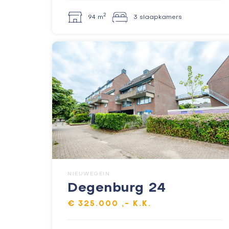
2
94 m
3 slaapkamers
NIEUWEGEIN
Degenburg 24
€ 325.000 ,- K.K.