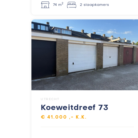
2
74 m
2 slaapkamers
UTRECHT
Koeweitdreef 73
€ 41.000 ,- K.K.