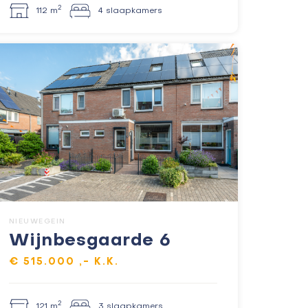
2
112 m
4 slaapkamers
NIEUWEGEIN
Wijnbesgaarde 6
€ 515.000 ,- K.K.
2
121 m
3 slaapkamers