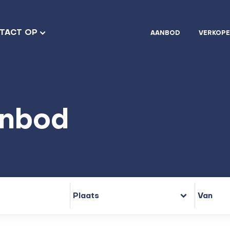
TACT OP
AANBOD
VERKOP
nbod
Plaats
Van