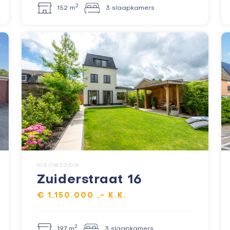
2
152 m
3 slaapkamers
NIEUWEGEIN
Zuiderstraat 16
€ 1.150.000 ,- K.K.
2
197 m
3 slaapkamers