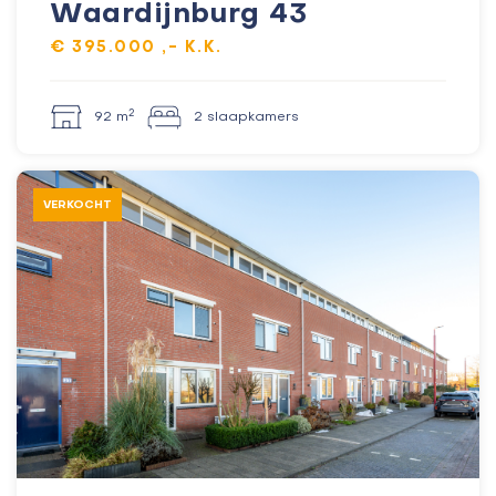
Waardijnburg 43
€ 395.000 ,- K.K.
2
92 m
2 slaapkamers
VERKOCHT