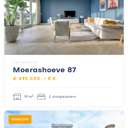
NIEUWEGEIN
Moerashoeve 87
€ 495.000 ,- K.K.
2
111 m
2 slaapkamers
VERKOCHT