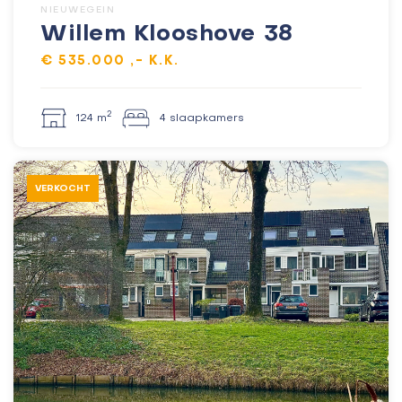
NIEUWEGEIN
Willem Klooshove 38
€ 535.000 ,- K.K.
2
124 m
4 slaapkamers
VERKOCHT