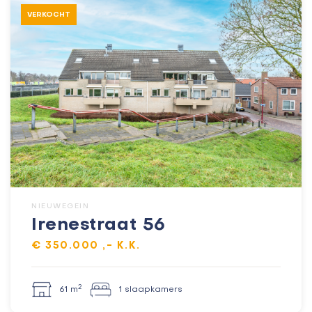
VERKOCHT
NIEUWEGEIN
Irenestraat 56
€ 350.000 ,- K.K.
2
61 m
1 slaapkamers