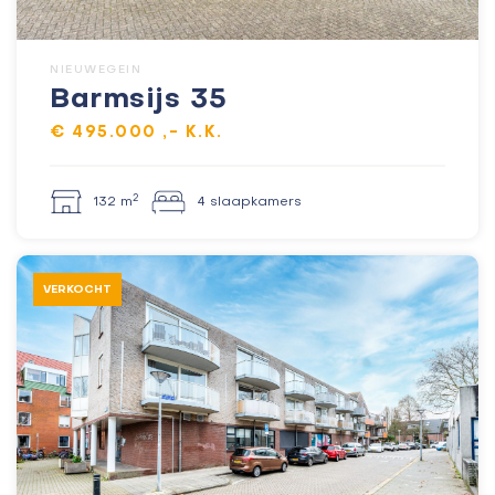
NIEUWEGEIN
Barmsijs 35
€ 495.000 ,- K.K.
2
132 m
4 slaapkamers
VERKOCHT