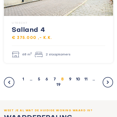
UTRECHT
Salland 4
€ 375.000 ,- K.K.
2
68 m
2 slaapkamers
1
…
5
6
7
8
9
10
11
…
19
WEET JE AL WAT DE HUIDIGE WONING WAARD IS?