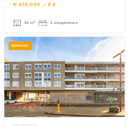
€ 435.000 ,- K.K.
2
85 m
2 slaapkamers
VERKOCHT
NIEUWEGEIN