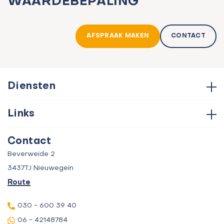
WAARDEBEPALING
AFSPRAAK MAKEN
CONTACT
Diensten
Hypotheken
Links
Aankoop
Contact
Verkoop
Contact
Over ons
Taxatie
Beverweide 2
Verhuur
3437TJ Nieuwegein
Route
030 - 600 39 40
06 - 42148784