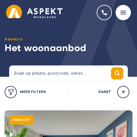
AANBOD
Het woonaanbod
MEER
FILTERS
KAART
VERKOCHT