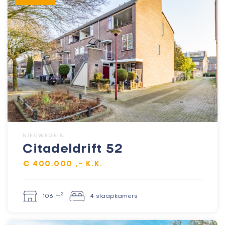
NIEUWEGEIN
Citadeldrift 52
€ 400.000 ,- K.K.
2
106 m
4 slaapkamers