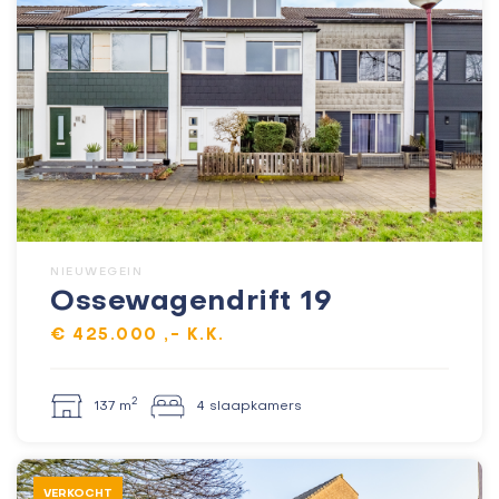
NIEUWEGEIN
Ossewagendrift 19
€ 425.000 ,- K.K.
2
137 m
4 slaapkamers
VERKOCHT