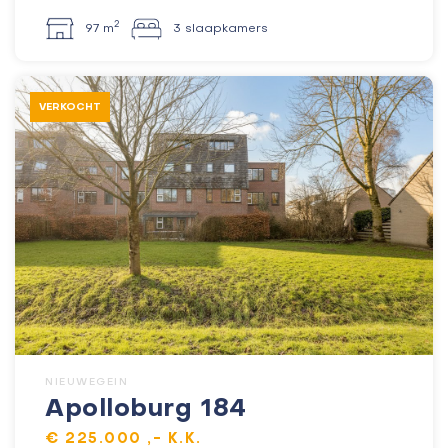
2
97 m
3 slaapkamers
VERKOCHT
NIEUWEGEIN
Apolloburg 184
€ 225.000 ,- K.K.