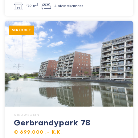
2
172 m
4 slaapkamers
VERKOCHT
NIEUWEGEIN
Gerbrandypark 78
€ 699.000 ,- K.K.