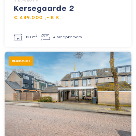
NIEUWEGEIN
Kersegaarde 2
€ 449.000 ,- K.K.
2
110 m
4 slaapkamers
VERKOCHT