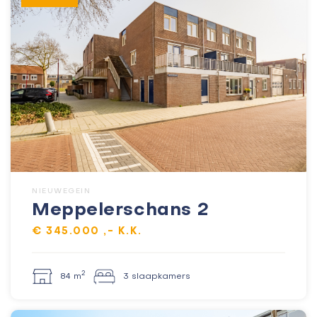
NIEUWEGEIN
Meppelerschans 2
€ 345.000 ,- K.K.
2
84 m
3 slaapkamers