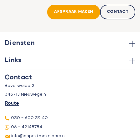
AFSPRAAK MAKEN
CONTACT
Diensten
Hypotheken
Links
Aankoop
Contact
Verkoop
Contact
Over ons
Taxatie
Beverweide 2
Verhuur
3437TJ Nieuwegein
Route
030 - 600 39 40
06 - 42148784
info@aspektmakelaars.nl