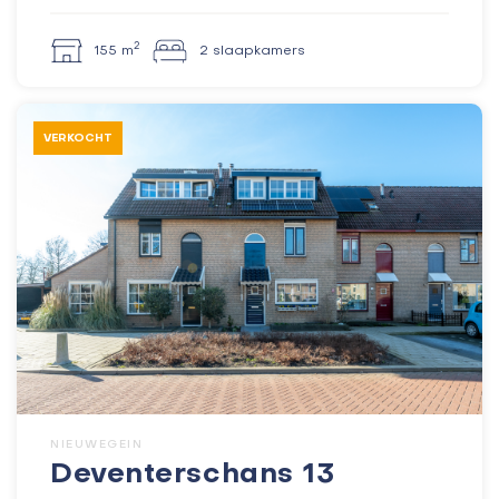
2
155 m
2 slaapkamers
VERKOCHT
NIEUWEGEIN
Deventerschans 13