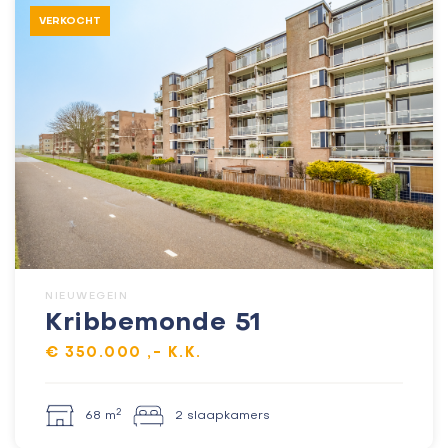
VERKOCHT
NIEUWEGEIN
Kribbemonde 51
€ 350.000 ,- K.K.
2
68 m
2 slaapkamers