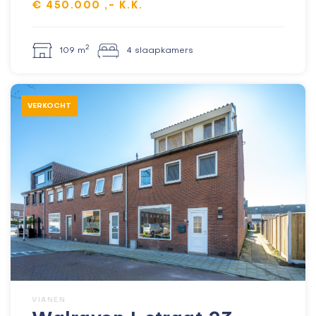
€ 450.000 ,- K.K.
2
109 m
4 slaapkamers
VERKOCHT
VIANEN