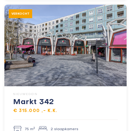
VERKOCHT
NIEUWEGEIN
Markt 342
€ 315.000 ,- K.K.
2
75 m
2 slaapkamers