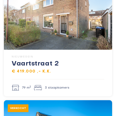
NIEUWEGEIN
Vaartstraat 2
€ 419.000 ,- K.K.
2
79 m
3 slaapkamers
VERKOCHT