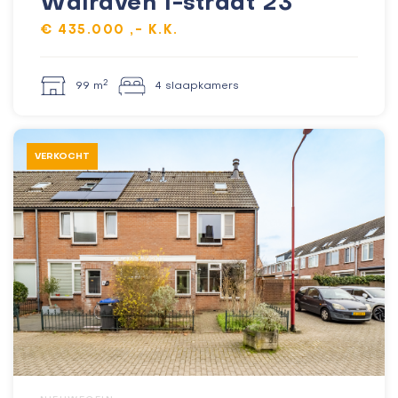
Walraven I-straat 23
€ 435.000 ,- K.K.
2
99 m
4 slaapkamers
VERKOCHT