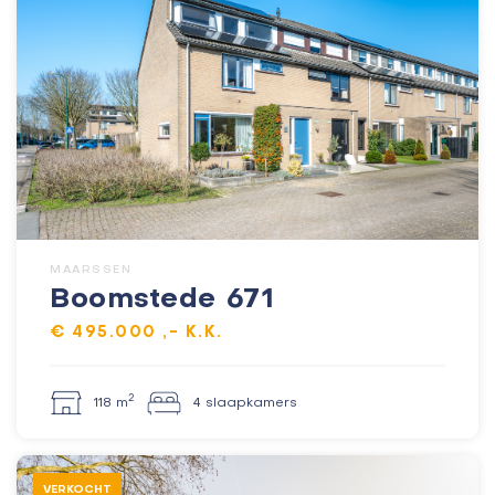
MAARSSEN
Boomstede 671
€ 495.000 ,- K.K.
2
118 m
4 slaapkamers
VERKOCHT