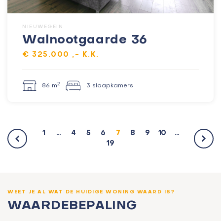
NIEUWEGEIN
Walnootgaarde 36
€ 325.000 ,- K.K.
2
86 m
3 slaapkamers
1
…
4
5
6
7
8
9
10
…
19
WEET JE AL WAT DE HUIDIGE WONING WAARD IS?
WAARDEBEPALING