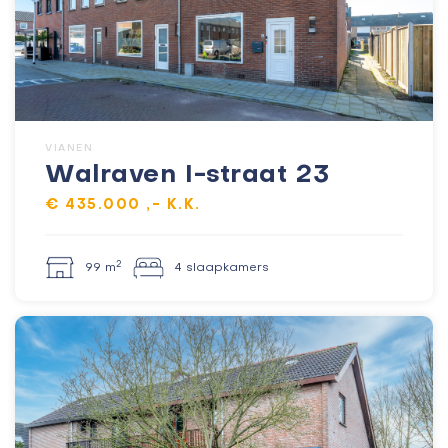
VIANEN
Walraven I-straat 23
€ 435.000 ,- K.K.
2
99 m
4 slaapkamers