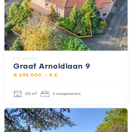
NIEUWEGEIN
Graaf Arnoldlaan 9
€ 695.000 ,- K.K.
2
212 m
6 slaapkamers