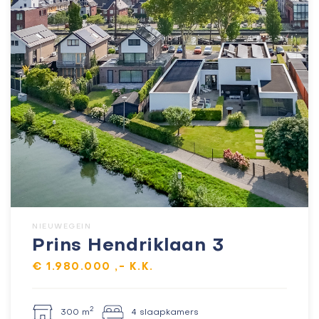
NIEUWEGEIN
Prins Hendriklaan 3
€ 1.980.000 ,- K.K.
2
300 m
4 slaapkamers