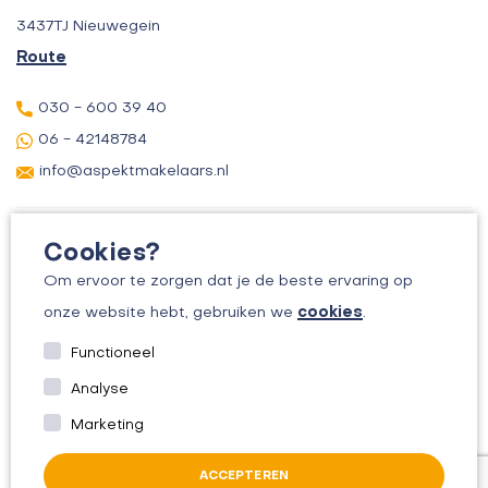
3437TJ Nieuwegein
Route
030 - 600 39 40
06 - 42148784
info@aspektmakelaars.nl
Cookies?
Om ervoor te zorgen dat je de beste ervaring op
cookies
onze website hebt, gebruiken we
.
© 2026 ASPEKT MAKELAARS
Functioneel
KVK: 30156295
Analyse
ALGEMENE VOORWAARDEN
Marketing
PRIVACYBELEID
ACCEPTEREN