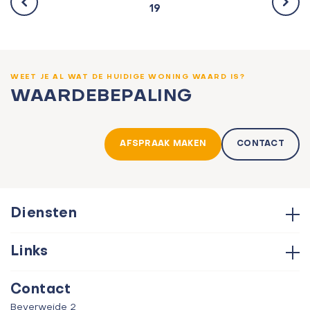
19
WEET JE AL WAT DE HUIDIGE WONING WAARD IS?
WAARDEBEPALING
AFSPRAAK MAKEN
CONTACT
Diensten
Hypotheken
Links
Aankoop
Contact
Verkoop
Contact
Over ons
Taxatie
Beverweide 2
Verhuur