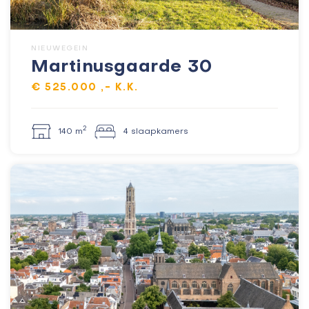
NIEUWEGEIN
Martinusgaarde 30
€ 525.000 ,- K.K.
2
140 m
4 slaapkamers