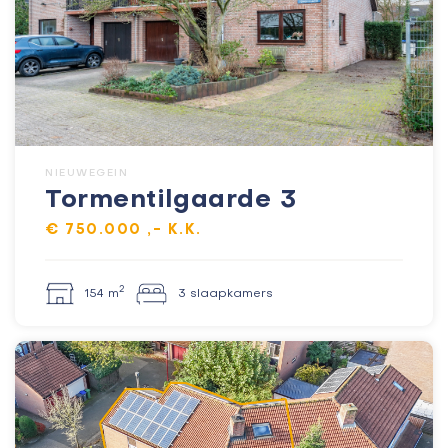
NIEUWEGEIN
Tormentilgaarde 3
€ 750.000 ,- K.K.
2
154 m
3 slaapkamers