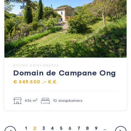
BOURG-SAINT-ANDÉOL
Domain de Campane Ong
€ 549.500 ,- K.K.
2
436 m
10 slaapkamers
1
2
3
4
5
6
7
8
9
…