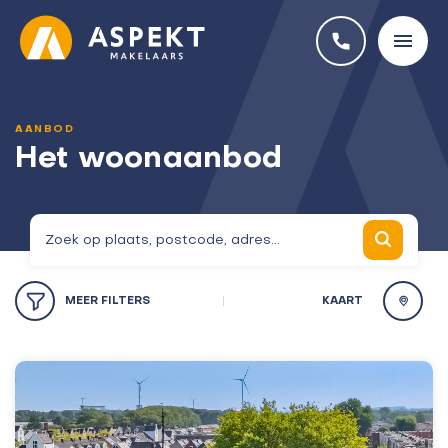
AANBOD
Het woonaanbod
MEER
FILTERS
KAART