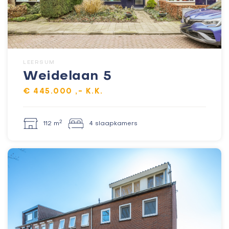
LEERSUM
Weidelaan 5
€ 445.000 ,- K.K.
2
112 m
4 slaapkamers