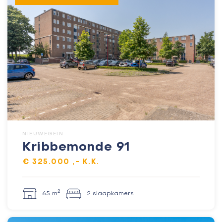
NIEUWEGEIN
Kribbemonde 91
€ 325.000 ,- K.K.
2
65 m
2 slaapkamers