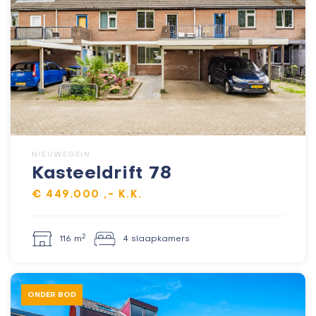
NIEUWEGEIN
Kasteeldrift 78
€ 449.000 ,- K.K.
2
116 m
4 slaapkamers
ONDER BOD