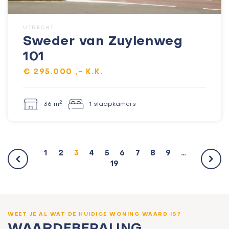
UTRECHT
Sweder van Zuylenweg
101
€ 295.000 ,- K.K.
2
36 m
1 slaapkamers
1
2
3
4
5
6
7
8
9
…
19
WEET JE AL WAT DE HUIDIGE WONING WAARD IS?
WAARDEBEPALING