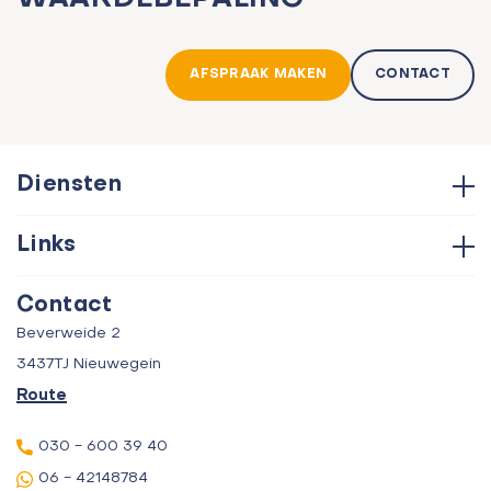
AFSPRAAK MAKEN
CONTACT
Diensten
Hypotheken
Links
Aankoop
Contact
Verkoop
Contact
Over ons
Taxatie
Beverweide 2
Verhuur
3437TJ Nieuwegein
Route
030 - 600 39 40
06 - 42148784