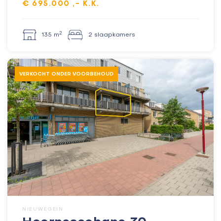
€ 695.000 ,- K.K.
2
135 m
2 slaapkamers
VERKOCHT ONDER VOORBEHOUD
NIEUWEGEIN