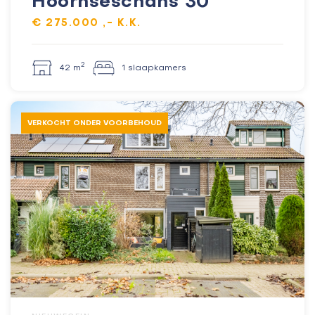
Hoornseschans 30
€ 275.000 ,- K.K.
2
42 m
1 slaapkamers
VERKOCHT ONDER VOORBEHOUD