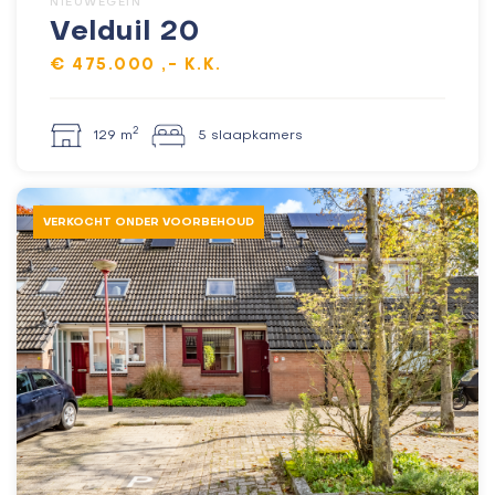
NIEUWEGEIN
Velduil 20
€ 475.000 ,- K.K.
2
129 m
5 slaapkamers
VERKOCHT ONDER VOORBEHOUD