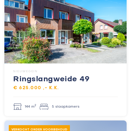
NIEUWEGEIN
Ringslangweide 49
€ 625.000 ,- K.K.
2
144 m
5 slaapkamers
VERKOCHT ONDER VOORBEHOUD